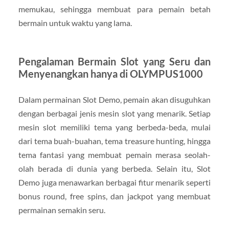
memukau, sehingga membuat para pemain betah
bermain untuk waktu yang lama.
Pengalaman Bermain Slot yang Seru dan
Menyenangkan hanya di OLYMPUS1000
Dalam permainan Slot Demo, pemain akan disuguhkan
dengan berbagai jenis mesin slot yang menarik. Setiap
mesin slot memiliki tema yang berbeda-beda, mulai
dari tema buah-buahan, tema treasure hunting, hingga
tema fantasi yang membuat pemain merasa seolah-
olah berada di dunia yang berbeda. Selain itu, Slot
Demo juga menawarkan berbagai fitur menarik seperti
bonus round, free spins, dan jackpot yang membuat
permainan semakin seru.