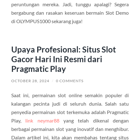
peruntungan mereka. Jadi, tunggu apalagi? Segera
bergabung dan rasakan keseruan bermain Slot Demo
di OLYMPUS1000 sekarang juga!
Upaya Profesional: Situs Slot
Gacor Hari Ini Resmi dari
Pragmatic Play
OCTOBER 28, 2024
/
0 COMMENTS
Saat ini, permainan slot online semakin populer di
kalangan pecinta judi di seluruh dunia. Salah satu
penyedia permainan slot terkemuka adalah Pragmatic
Play,
link neymar88
yang telah dikenal dengan
berbagai permainan slot yang inovatif dan menghibur.
Dalam artikel ini, kita akan membahas tentang situs