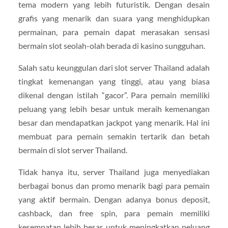
tema modern yang lebih futuristik. Dengan desain
grafis yang menarik dan suara yang menghidupkan
permainan, para pemain dapat merasakan sensasi
bermain slot seolah-olah berada di kasino sungguhan.
Salah satu keunggulan dari slot server Thailand adalah
tingkat kemenangan yang tinggi, atau yang biasa
dikenal dengan istilah “gacor”. Para pemain memiliki
peluang yang lebih besar untuk meraih kemenangan
besar dan mendapatkan jackpot yang menarik. Hal ini
membuat para pemain semakin tertarik dan betah
bermain di slot server Thailand.
Tidak hanya itu, server Thailand juga menyediakan
berbagai bonus dan promo menarik bagi para pemain
yang aktif bermain. Dengan adanya bonus deposit,
cashback, dan free spin, para pemain memiliki
kesempatan lebih besar untuk meningkatkan peluang