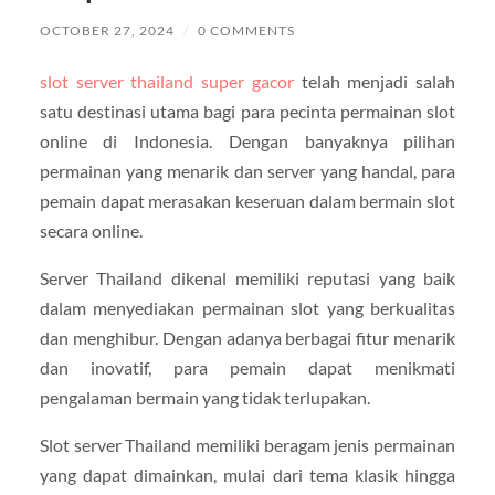
OCTOBER 27, 2024
/
0 COMMENTS
slot server thailand super gacor
telah menjadi salah
satu destinasi utama bagi para pecinta permainan slot
online di Indonesia. Dengan banyaknya pilihan
permainan yang menarik dan server yang handal, para
pemain dapat merasakan keseruan dalam bermain slot
secara online.
Server Thailand dikenal memiliki reputasi yang baik
dalam menyediakan permainan slot yang berkualitas
dan menghibur. Dengan adanya berbagai fitur menarik
dan inovatif, para pemain dapat menikmati
pengalaman bermain yang tidak terlupakan.
Slot server Thailand memiliki beragam jenis permainan
yang dapat dimainkan, mulai dari tema klasik hingga