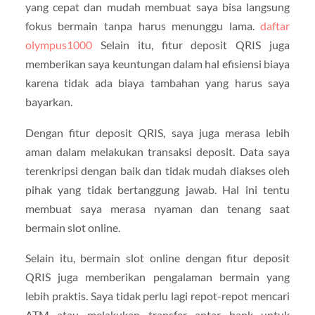
yang cepat dan mudah membuat saya bisa langsung
fokus bermain tanpa harus menunggu lama.
daftar
olympus1000
Selain itu, fitur deposit QRIS juga
memberikan saya keuntungan dalam hal efisiensi biaya
karena tidak ada biaya tambahan yang harus saya
bayarkan.
Dengan fitur deposit QRIS, saya juga merasa lebih
aman dalam melakukan transaksi deposit. Data saya
terenkripsi dengan baik dan tidak mudah diakses oleh
pihak yang tidak bertanggung jawab. Hal ini tentu
membuat saya merasa nyaman dan tenang saat
bermain slot online.
Selain itu, bermain slot online dengan fitur deposit
QRIS juga memberikan pengalaman bermain yang
lebih praktis. Saya tidak perlu lagi repot-repot mencari
ATM atau melakukan transfer antar bank untuk