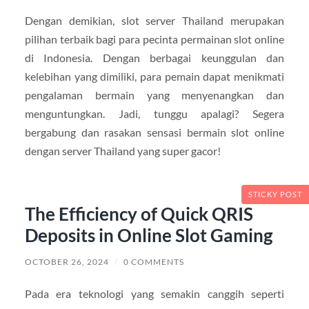
Dengan demikian, slot server Thailand merupakan
pilihan terbaik bagi para pecinta permainan slot online
di Indonesia. Dengan berbagai keunggulan dan
kelebihan yang dimiliki, para pemain dapat menikmati
pengalaman bermain yang menyenangkan dan
menguntungkan. Jadi, tunggu apalagi? Segera
bergabung dan rasakan sensasi bermain slot online
dengan server Thailand yang super gacor!
STICKY POST
The Efficiency of Quick QRIS
Deposits in Online Slot Gaming
OCTOBER 26, 2024
/
0 COMMENTS
Pada era teknologi yang semakin canggih seperti