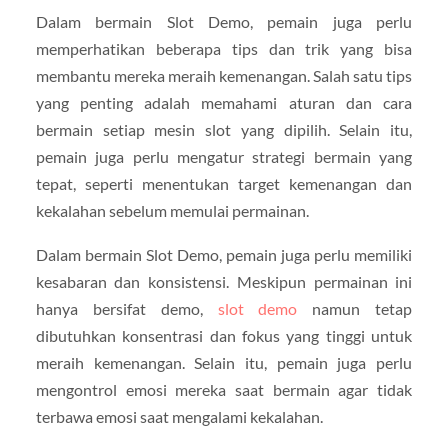
Dalam bermain Slot Demo, pemain juga perlu
memperhatikan beberapa tips dan trik yang bisa
membantu mereka meraih kemenangan. Salah satu tips
yang penting adalah memahami aturan dan cara
bermain setiap mesin slot yang dipilih. Selain itu,
pemain juga perlu mengatur strategi bermain yang
tepat, seperti menentukan target kemenangan dan
kekalahan sebelum memulai permainan.
Dalam bermain Slot Demo, pemain juga perlu memiliki
kesabaran dan konsistensi. Meskipun permainan ini
hanya bersifat demo,
slot demo
namun tetap
dibutuhkan konsentrasi dan fokus yang tinggi untuk
meraih kemenangan. Selain itu, pemain juga perlu
mengontrol emosi mereka saat bermain agar tidak
terbawa emosi saat mengalami kekalahan.