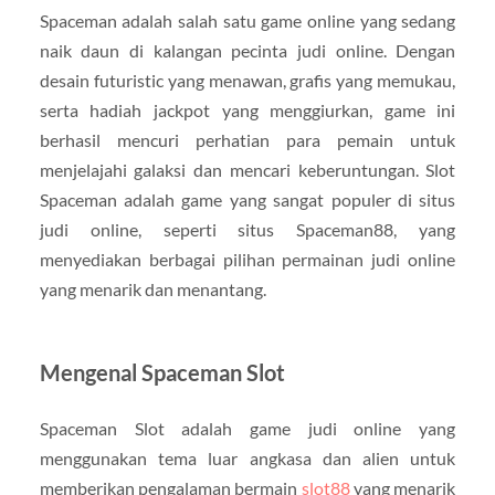
Spaceman adalah salah satu game online yang sedang
naik daun di kalangan pecinta judi online. Dengan
desain futuristic yang menawan, grafis yang memukau,
serta hadiah jackpot yang menggiurkan, game ini
berhasil mencuri perhatian para pemain untuk
menjelajahi galaksi dan mencari keberuntungan. Slot
Spaceman adalah game yang sangat populer di situs
judi online, seperti situs Spaceman88, yang
menyediakan berbagai pilihan permainan judi online
yang menarik dan menantang.
Mengenal Spaceman Slot
Spaceman Slot adalah game judi online yang
menggunakan tema luar angkasa dan alien untuk
memberikan pengalaman bermain
slot88
yang menarik