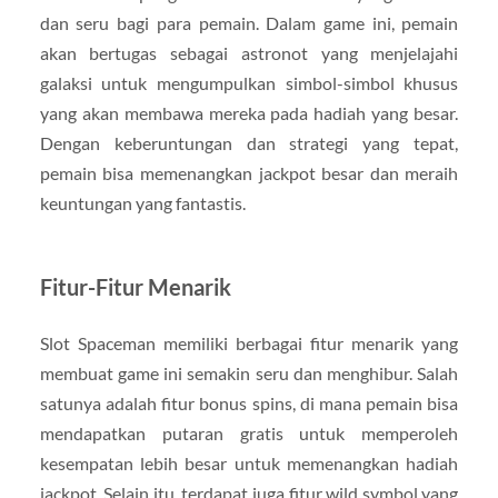
dan seru bagi para pemain. Dalam game ini, pemain
akan bertugas sebagai astronot yang menjelajahi
galaksi untuk mengumpulkan simbol-simbol khusus
yang akan membawa mereka pada hadiah yang besar.
Dengan keberuntungan dan strategi yang tepat,
pemain bisa memenangkan jackpot besar dan meraih
keuntungan yang fantastis.
Fitur-Fitur Menarik
Slot Spaceman memiliki berbagai fitur menarik yang
membuat game ini semakin seru dan menghibur. Salah
satunya adalah fitur bonus spins, di mana pemain bisa
mendapatkan putaran gratis untuk memperoleh
kesempatan lebih besar untuk memenangkan hadiah
jackpot. Selain itu, terdapat juga fitur wild symbol yang