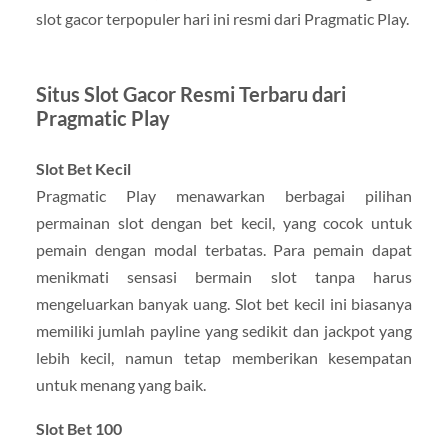
slot gacor terpopuler hari ini resmi dari Pragmatic Play.
Situs Slot Gacor Resmi Terbaru dari
Pragmatic Play
Slot Bet Kecil
Pragmatic Play menawarkan berbagai pilihan
permainan slot dengan bet kecil, yang cocok untuk
pemain dengan modal terbatas. Para pemain dapat
menikmati sensasi bermain slot tanpa harus
mengeluarkan banyak uang. Slot bet kecil ini biasanya
memiliki jumlah payline yang sedikit dan jackpot yang
lebih kecil, namun tetap memberikan kesempatan
untuk menang yang baik.
Slot Bet 100