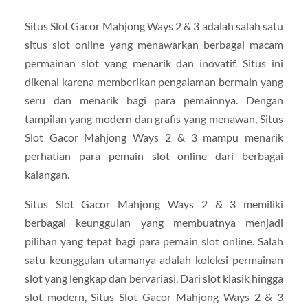
Situs Slot Gacor Mahjong Ways 2 & 3 adalah salah satu
situs slot online yang menawarkan berbagai macam
permainan slot yang menarik dan inovatif. Situs ini
dikenal karena memberikan pengalaman bermain yang
seru dan menarik bagi para pemainnya. Dengan
tampilan yang modern dan grafis yang menawan, Situs
Slot Gacor Mahjong Ways 2 & 3 mampu menarik
perhatian para pemain slot online dari berbagai
kalangan.
Situs Slot Gacor Mahjong Ways 2 & 3 memiliki
berbagai keunggulan yang membuatnya menjadi
pilihan yang tepat bagi para pemain slot online. Salah
satu keunggulan utamanya adalah koleksi permainan
slot yang lengkap dan bervariasi. Dari slot klasik hingga
slot modern, Situs Slot Gacor Mahjong Ways 2 & 3