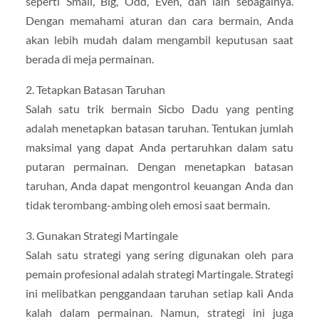
seperti Small, Big, Odd, Even, dan lain sebagainya.
Dengan memahami aturan dan cara bermain, Anda
akan lebih mudah dalam mengambil keputusan saat
berada di meja permainan.
2. Tetapkan Batasan Taruhan
Salah satu trik bermain Sicbo Dadu yang penting
adalah menetapkan batasan taruhan. Tentukan jumlah
maksimal yang dapat Anda pertaruhkan dalam satu
putaran permainan. Dengan menetapkan batasan
taruhan, Anda dapat mengontrol keuangan Anda dan
tidak terombang-ambing oleh emosi saat bermain.
3. Gunakan Strategi Martingale
Salah satu strategi yang sering digunakan oleh para
pemain profesional adalah strategi Martingale. Strategi
ini melibatkan penggandaan taruhan setiap kali Anda
kalah dalam permainan. Namun, strategi ini juga