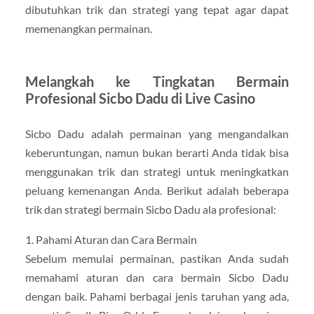
dibutuhkan trik dan strategi yang tepat agar dapat
memenangkan permainan.
Melangkah ke Tingkatan Bermain
Profesional Sicbo Dadu di Live Casino
Sicbo Dadu adalah permainan yang mengandalkan
keberuntungan, namun bukan berarti Anda tidak bisa
menggunakan trik dan strategi untuk meningkatkan
peluang kemenangan Anda. Berikut adalah beberapa
trik dan strategi bermain Sicbo Dadu ala profesional:
1. Pahami Aturan dan Cara Bermain
Sebelum memulai permainan, pastikan Anda sudah
memahami aturan dan cara bermain Sicbo Dadu
dengan baik. Pahami berbagai jenis taruhan yang ada,