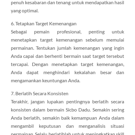
penuh kesabaran dan tenang untuk mendapatkan hasil
yang optimal.
6. Tetapkan Target Kemenangan
Sebagai pemain profesional, penting untuk
menetapkan target kemenangan sebelum memulai
permainan. Tentukan jumlah kemenangan yang ingin
Anda capai dan berhenti bermain saat target tersebut
tercapai. Dengan menetapkan target kemenangan,
Anda dapat menghindari kekalahan besar dan
mengamankan keuntungan Anda.
7. Berlatih Secara Konsisten
Terakhir, jangan lupakan pentingnya berlatih secara
konsisten dalam bermain Sicbo Dadu. Semakin sering
Anda berlatih, semakin baik kemampuan Anda dalam
mengambil keputusan dan menganalisis situasi
permainan. Selalu berlatihlah untuk meningkatkan skill