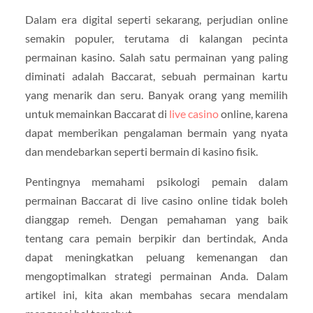
Dalam era digital seperti sekarang, perjudian online
semakin populer, terutama di kalangan pecinta
permainan kasino. Salah satu permainan yang paling
diminati adalah Baccarat, sebuah permainan kartu
yang menarik dan seru. Banyak orang yang memilih
untuk memainkan Baccarat di
live casino
online, karena
dapat memberikan pengalaman bermain yang nyata
dan mendebarkan seperti bermain di kasino fisik.
Pentingnya memahami psikologi pemain dalam
permainan Baccarat di live casino online tidak boleh
dianggap remeh. Dengan pemahaman yang baik
tentang cara pemain berpikir dan bertindak, Anda
dapat meningkatkan peluang kemenangan dan
mengoptimalkan strategi permainan Anda. Dalam
artikel ini, kita akan membahas secara mendalam