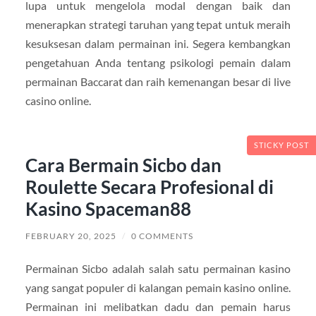
lupa untuk mengelola modal dengan baik dan
menerapkan strategi taruhan yang tepat untuk meraih
kesuksesan dalam permainan ini. Segera kembangkan
pengetahuan Anda tentang psikologi pemain dalam
permainan Baccarat dan raih kemenangan besar di live
casino online.
STICKY POST
Cara Bermain Sicbo dan
Roulette Secara Profesional di
Kasino Spaceman88
FEBRUARY 20, 2025
/
0 COMMENTS
Permainan Sicbo adalah salah satu permainan kasino
yang sangat populer di kalangan pemain kasino online.
Permainan ini melibatkan dadu dan pemain harus