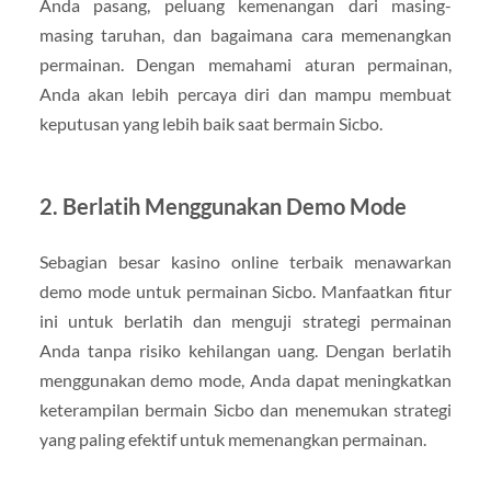
Anda pasang, peluang kemenangan dari masing-
masing taruhan, dan bagaimana cara memenangkan
permainan. Dengan memahami aturan permainan,
Anda akan lebih percaya diri dan mampu membuat
keputusan yang lebih baik saat bermain Sicbo.
2. Berlatih Menggunakan Demo Mode
Sebagian besar kasino online terbaik menawarkan
demo mode untuk permainan Sicbo. Manfaatkan fitur
ini untuk berlatih dan menguji strategi permainan
Anda tanpa risiko kehilangan uang. Dengan berlatih
menggunakan demo mode, Anda dapat meningkatkan
keterampilan bermain Sicbo dan menemukan strategi
yang paling efektif untuk memenangkan permainan.