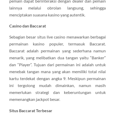
pemain dapat berinteraksi dengan dealer dan pemain
lainnya melalui obrolan langsung, sehingga
menciptakan suasana kasino yang autentik.
Casino dan Baccarat
Sebagian besar situs live casino menawarkan berbagai
permainan kasino populer, termasuk Baccarat.
Baccarat adalah permainan yang sederhana namun
menarik, yang melibatkan dua tangan yaitu “Banker”
dan “Player”. Tujuan dari permainan ini adalah untuk
menebak tangan mana yang akan memiliki total nilai
kartu terdekat dengan angka 9. Meskipun permainan
ini tergolong mudah dimainkan, namun masih
memerlukan strategi dan keberuntungan untuk
memenangkan jackpot besar.
Situs Baccarat Terbesar