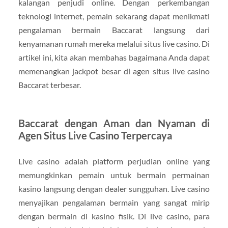
kalangan penjudi online. Dengan perkembangan
teknologi internet, pemain sekarang dapat menikmati
pengalaman bermain Baccarat langsung dari
kenyamanan rumah mereka melalui situs live casino. Di
artikel ini, kita akan membahas bagaimana Anda dapat
memenangkan jackpot besar di agen situs live casino
Baccarat terbesar.
Baccarat dengan Aman dan Nyaman di
Agen Situs Live Casino Terpercaya
Live casino adalah platform perjudian online yang
memungkinkan pemain untuk bermain permainan
kasino langsung dengan dealer sungguhan. Live casino
menyajikan pengalaman bermain yang sangat mirip
dengan bermain di kasino fisik. Di live casino, para