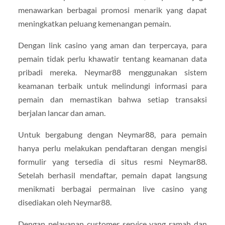
menawarkan berbagai promosi menarik yang dapat
meningkatkan peluang kemenangan pemain.
Dengan link casino yang aman dan terpercaya, para
pemain tidak perlu khawatir tentang keamanan data
pribadi mereka. Neymar88 menggunakan sistem
keamanan terbaik untuk melindungi informasi para
pemain dan memastikan bahwa setiap transaksi
berjalan lancar dan aman.
Untuk bergabung dengan Neymar88, para pemain
hanya perlu melakukan pendaftaran dengan mengisi
formulir yang tersedia di situs resmi Neymar88.
Setelah berhasil mendaftar, pemain dapat langsung
menikmati berbagai permainan live casino yang
disediakan oleh Neymar88.
Dengan pelayanan customer service yang ramah dan