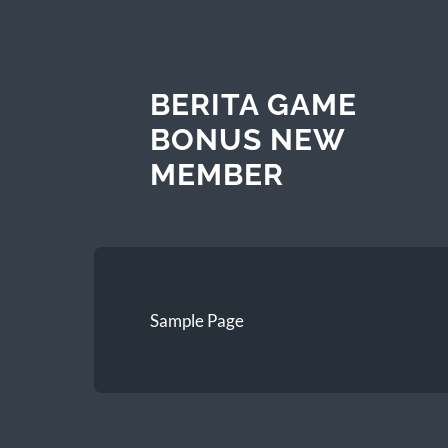
BERITA GAME
BONUS NEW
MEMBER
Sample Page