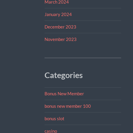
March 2024
January 2024
December 2023
November 2023
Categories
Bonus New Member
bonus new member 100
bonus slot
casino