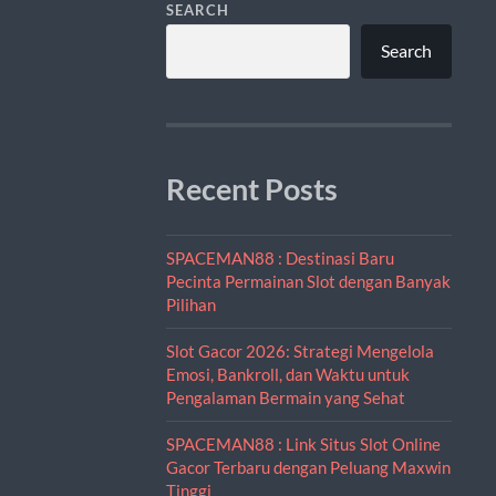
SEARCH
Search
Recent Posts
SPACEMAN88 : Destinasi Baru
Pecinta Permainan Slot dengan Banyak
Pilihan
Slot Gacor 2026: Strategi Mengelola
Emosi, Bankroll, dan Waktu untuk
Pengalaman Bermain yang Sehat
SPACEMAN88 : Link Situs Slot Online
Gacor Terbaru dengan Peluang Maxwin
Tinggi