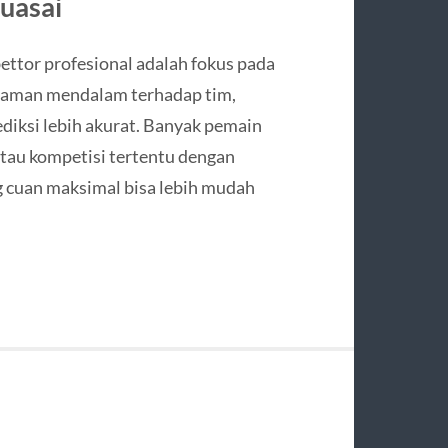
uasai
bettor profesional adalah fokus pada
ahaman mendalam terhadap tim,
iksi lebih akurat. Banyak pemain
au kompetisi tertentu dengan
ng cuan maksimal bisa lebih mudah