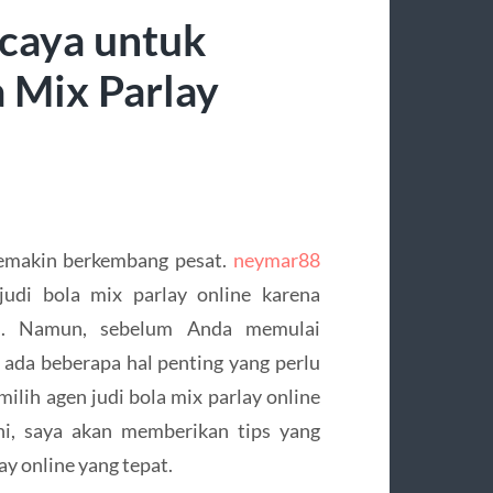
caya untuk
a Mix Parlay
 semakin berkembang pesat.
neymar88
judi bola mix parlay online karena
an. Namun, sebelum Anda memulai
 ada beberapa hal penting yang perlu
lih agen judi bola mix parlay online
ini, saya akan memberikan tips yang
ay online yang tepat.