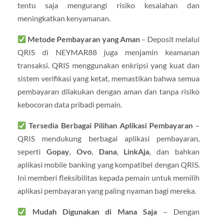
tentu saja mengurangi risiko kesalahan dan
meningkatkan kenyamanan.
Metode Pembayaran yang Aman
– Deposit melalui
QRIS di NEYMAR88 juga menjamin keamanan
transaksi. QRIS menggunakan enkripsi yang kuat dan
sistem verifikasi yang ketat, memastikan bahwa semua
pembayaran dilakukan dengan aman dan tanpa risiko
kebocoran data pribadi pemain.
Tersedia Berbagai Pilihan Aplikasi Pembayaran
–
QRIS mendukung berbagai aplikasi pembayaran,
seperti
Gopay
,
Ovo
,
Dana
,
LinkAja
, dan bahkan
aplikasi mobile banking yang kompatibel dengan QRIS.
Ini memberi fleksibilitas kepada pemain untuk memilih
aplikasi pembayaran yang paling nyaman bagi mereka.
Mudah Digunakan di Mana Saja
– Dengan