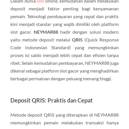
Dalam dunia
slot
online, kemudahan dalam melakukan
deposit menjadi faktor penting bagi kenyamanan
pemain. Teknologi pembayaran yang cepat dan praktis
kini menjadi standar yang wajib dimiliki oleh platform
slot gacor.
NEYMAR88
hadir dengan solusi modern
yaitu metode deposit melalui
QRIS
(Quick Response
Code Indonesian Standard) yang memungkinkan
proses isi saldo menjadi lebih cepat dan efisien tanpa
ribet. Selain kemudahan pembayaran, NEYMAR88 juga
dikenal sebagai platform slot gacor yang menghadirkan
berbagai permainan dengan peluang menang tinggi.
Deposit QRIS: Praktis dan Cepat
Metode deposit QRIS yang diterapkan di NEYMAR88
memungkinkan pemain melakukan transaksi hanya