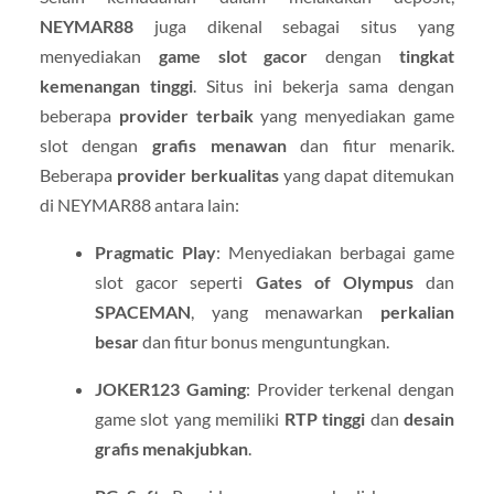
NEYMAR88
juga dikenal sebagai situs yang
menyediakan
game slot gacor
dengan
tingkat
kemenangan tinggi
. Situs ini bekerja sama dengan
beberapa
provider terbaik
yang menyediakan game
slot dengan
grafis menawan
dan fitur menarik.
Beberapa
provider berkualitas
yang dapat ditemukan
di NEYMAR88 antara lain:
Pragmatic Play
: Menyediakan berbagai game
slot gacor seperti
Gates of Olympus
dan
SPACEMAN
, yang menawarkan
perkalian
besar
dan fitur bonus menguntungkan.
JOKER123 Gaming
: Provider terkenal dengan
game slot yang memiliki
RTP tinggi
dan
desain
grafis menakjubkan
.