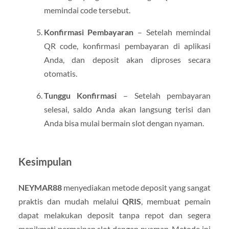
memindai code tersebut.
Konfirmasi Pembayaran
– Setelah memindai
QR code, konfirmasi pembayaran di aplikasi
Anda, dan deposit akan diproses secara
otomatis.
Tunggu Konfirmasi
– Setelah pembayaran
selesai, saldo Anda akan langsung terisi dan
Anda bisa mulai bermain slot dengan nyaman.
Kesimpulan
NEYMAR88
menyediakan metode deposit yang sangat
praktis dan mudah melalui
QRIS
, membuat pemain
dapat melakukan deposit tanpa repot dan segera
menikmati permainan slot dengan nyaman. Metode ini