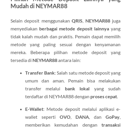
Mudah di NEYMAR88
Selain deposit menggunakan
QRIS
,
NEYMAR88
juga
menyediakan
berbagai metode deposit lainnya
yang
tidak kalah mudah dan praktis. Pemain dapat memilih
metode yang paling sesuai dengan kenyamanan
mereka. Beberapa pilihan metode deposit yang
tersedia di
NEYMAR88
antara lain:
Transfer Bank
: Salah satu metode deposit yang
umum dan aman. Pemain bisa melakukan
transfer melalui
bank lokal
yang sudah
terdaftar di NEYMAR88 dengan
proses cepat
.
E-Wallet
: Metode deposit melalui aplikasi e-
wallet seperti
OVO
,
DANA
, dan
GoPay
,
memberikan kemudahan dengan
transaksi