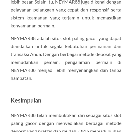
lebih besar. Selain itu, NEYMAR88 juga dikenal dengan
pelayanan pelanggan yang cepat dan responsif, serta
sistem keamanan yang terjamin untuk memastikan
kenyamanan bermain.
NEYMAR88 adalah situs slot paling gacor yang dapat
diandalkan untuk segala kebutuhan permainan dan
transaksi Anda. Dengan berbagai metode deposit yang
memudahkan pemain, pengalaman bermain di
NEYMAR88 menjadi lebih menyenangkan dan tanpa
hambatan.
Kesimpulan
NEYMAR88 telah membuktikan diri sebagai situs slot
paling gacor dengan menyediakan berbagai metode
deposit yang praktis dan mudah. QRIS menjadi pilihan