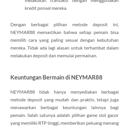
melakukan transaksi dengan menggunakan
kredit ponsel mereka.
Dengan berbagai pilihan metode deposit ini,
NEYMAR88 memastikan bahwa setiap pemain bisa
memilih cara yang paling sesuai dengan kebutuhan
mereka. Tidak ada lagi alasan untuk terhambat dalam
melakukan deposit dan memulai permainan.
Keuntungan Bermain di NEYMAR88
NEYMAR88 tidak hanya menyediakan berbagai
metode deposit yang mudah dan praktis, tetapi juga
menawarkan berbagai keuntungan lainnya bagi
pemain. Salah satunya adalah pilihan game slot gacor
yang memiliki RTP tinggi, memberikan peluang menang