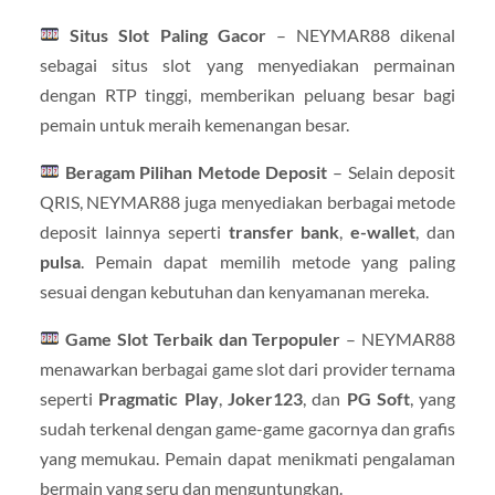
Situs Slot Paling Gacor
– NEYMAR88 dikenal
sebagai situs slot yang menyediakan permainan
dengan RTP tinggi, memberikan peluang besar bagi
pemain untuk meraih kemenangan besar.
Beragam Pilihan Metode Deposit
– Selain deposit
QRIS, NEYMAR88 juga menyediakan berbagai metode
deposit lainnya seperti
transfer bank
,
e-wallet
, dan
pulsa
. Pemain dapat memilih metode yang paling
sesuai dengan kebutuhan dan kenyamanan mereka.
Game Slot Terbaik dan Terpopuler
– NEYMAR88
menawarkan berbagai game slot dari provider ternama
seperti
Pragmatic Play
,
Joker123
, dan
PG Soft
, yang
sudah terkenal dengan game-game gacornya dan grafis
yang memukau. Pemain dapat menikmati pengalaman
bermain yang seru dan menguntungkan.