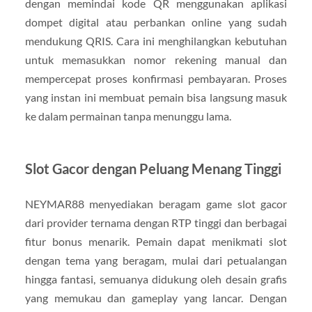
dengan memindai kode QR menggunakan aplikasi
dompet digital atau perbankan online yang sudah
mendukung QRIS. Cara ini menghilangkan kebutuhan
untuk memasukkan nomor rekening manual dan
mempercepat proses konfirmasi pembayaran. Proses
yang instan ini membuat pemain bisa langsung masuk
ke dalam permainan tanpa menunggu lama.
Slot Gacor dengan Peluang Menang Tinggi
NEYMAR88 menyediakan beragam game slot gacor
dari provider ternama dengan RTP tinggi dan berbagai
fitur bonus menarik. Pemain dapat menikmati slot
dengan tema yang beragam, mulai dari petualangan
hingga fantasi, semuanya didukung oleh desain grafis
yang memukau dan gameplay yang lancar. Dengan