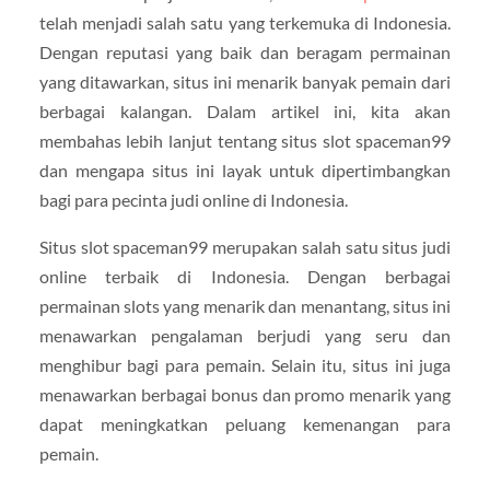
telah menjadi salah satu yang terkemuka di Indonesia.
Dengan reputasi yang baik dan beragam permainan
yang ditawarkan, situs ini menarik banyak pemain dari
berbagai kalangan. Dalam artikel ini, kita akan
membahas lebih lanjut tentang situs slot spaceman99
dan mengapa situs ini layak untuk dipertimbangkan
bagi para pecinta judi online di Indonesia.
Situs slot spaceman99 merupakan salah satu situs judi
online terbaik di Indonesia. Dengan berbagai
permainan slots yang menarik dan menantang, situs ini
menawarkan pengalaman berjudi yang seru dan
menghibur bagi para pemain. Selain itu, situs ini juga
menawarkan berbagai bonus dan promo menarik yang
dapat meningkatkan peluang kemenangan para
pemain.