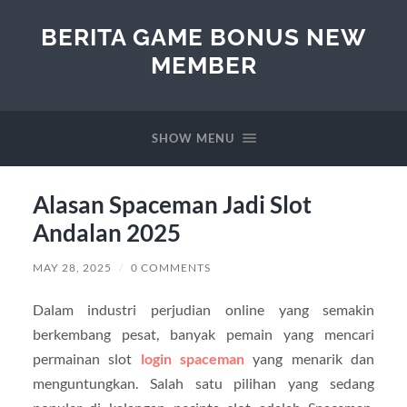
BERITA GAME BONUS NEW
MEMBER
SHOW MENU
Alasan Spaceman Jadi Slot
Andalan 2025
MAY 28, 2025
/
0 COMMENTS
Dalam industri perjudian online yang semakin
berkembang pesat, banyak pemain yang mencari
permainan slot
login spaceman
yang menarik dan
menguntungkan. Salah satu pilihan yang sedang