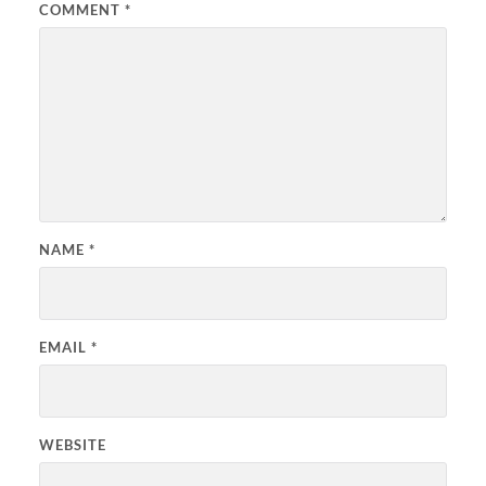
COMMENT
*
NAME
*
EMAIL
*
WEBSITE