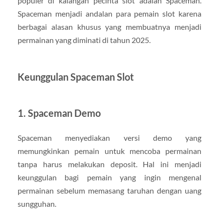
populer di kalangan pecinta slot adalah Spaceman.
Spaceman menjadi andalan para pemain slot karena
berbagai alasan khusus yang membuatnya menjadi
permainan yang diminati di tahun 2025.
Keunggulan Spaceman Slot
1. Spaceman Demo
Spaceman menyediakan versi demo yang
memungkinkan pemain untuk mencoba permainan
tanpa harus melakukan deposit. Hal ini menjadi
keunggulan bagi pemain yang ingin mengenal
permainan sebelum memasang taruhan dengan uang
sungguhan.