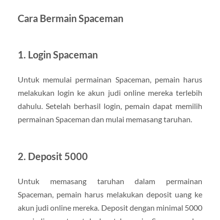
Cara Bermain Spaceman
1. Login Spaceman
Untuk memulai permainan Spaceman, pemain harus
melakukan login ke akun judi online mereka terlebih
dahulu. Setelah berhasil login, pemain dapat memilih
permainan Spaceman dan mulai memasang taruhan.
2. Deposit 5000
Untuk memasang taruhan dalam permainan
Spaceman, pemain harus melakukan deposit uang ke
akun judi online mereka. Deposit dengan minimal 5000