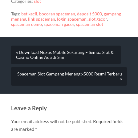
Categories:
slot
Tags:
bet kecil
,
bocoran spaceman
,
deposit 5000
,
gampang
menang
,
link spaceman
,
login spaceman
,
slot gacor
,
spaceman demo
,
spaceman gacor
,
spaceman slot
« Download Nexus Mobile Sekarang – Semua Slot &
Casino Online Ada di Sini
Spaceman Slot Gampang Menang x5000 Resmi Terbaru
»
Leave a Reply
Your email address will not be published.
Required fields
are marked
*