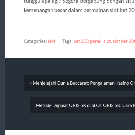
tunggu apalagi? Segera bergabung dengan situs
kemenangan besar dalam permainan slot bet 20
Categories:
slot
Tags:
bet 200 perak
,
slot
,
slot bet 20
« Menjelajahi Dunia Baccarat: Pengalaman Kasino On
Metode Deposit QRIS 5K di SLOT QRIS 5K: Cara Pr