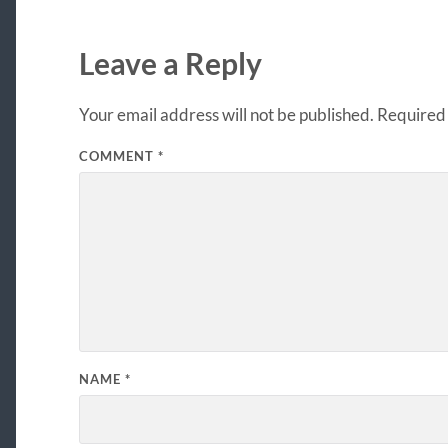
Leave a Reply
Your email address will not be published.
Required 
COMMENT
*
NAME
*