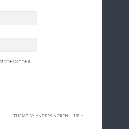
ext time I comment.
THEME BY
ANDERS NORÉN
—
UP ↑