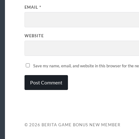
EMAIL
*
WEBSITE
Save my name, email, and website in this browser for the n
© 2026
BERITA GAME BONUS NEW MEMBER