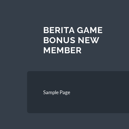
BERITA GAME
BONUS NEW
MEMBER
Sample Page