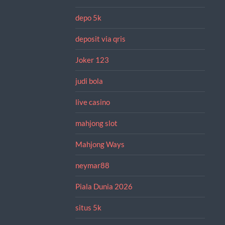
depo 5k
deposit via qris
Joker 123
judi bola
live casino
mahjong slot
Mahjong Ways
neymar88
Piala Dunia 2026
situs 5k