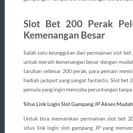
Slot Bet 200 Perak Pe
Kemenangan Besar
Salah satu keunggulan dari permainan slot be
untuk meraih kemenangan besar dengan modal y
taruhan sebesar 200 perak, para pemain mem
hadiah jackpot yang sangat fantastis. Slot bet
pemula yang ingin mencoba peruntungan tanpa 
Situs Link Login Slot Gampang JP Akses Mudah
Untuk bisa memainkan permainan slot bet 20
situs link login slot gampang JP yang menyed