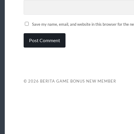
Save my name, email, and website in this browser for the n
© 2026
BERITA GAME BONUS NEW MEMBER