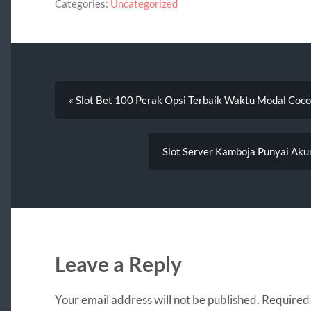
Categories:
Uncategorized
« Slot Bet 100 Perak Opsi Terbaik Waktu Modal Coc
Slot Server Kamboja Punyai Aku
Leave a Reply
Your email address will not be published.
Required 