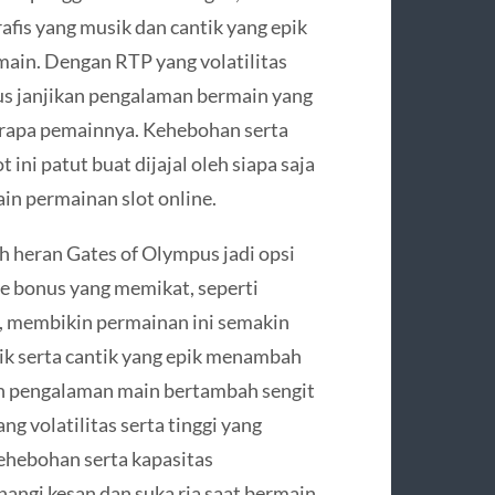
fis yang musik dan cantik yang epik
in. Dengan RTP yang volatilitas
pus janjikan pengalaman bermain yang
erapa pemainnya. Kehebohan serta
ini patut buat dijajal oleh siapa saja
in permainan slot online.
h heran Gates of Olympus jadi opsi
re bonus yang memikat, seperti
, membikin permainan ini semakin
ik serta cantik yang epik menambah
n pengalaman main bertambah sengit
g volatilitas serta tinggi yang
ehebohan serta kapasitas
angi kesan dan suka ria saat bermain