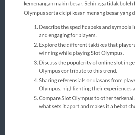
kemenangan makin besar. Sehingga tidak boleh k
Olympus serta cicipi kesan menang besar yang 
Describe the specific speks and symbols i
and engaging for players.
Explore the different taktikes that player
winning while playing Slot Olympus.
Discuss the populerity of online slot in g
Olympus contribute to this trend.
Sharing referensials or ulasans from play
Olympus, highlighting their experiences 
Compare Slot Olympus to other terkenal s
what sets it apart and makes it a hebat ch