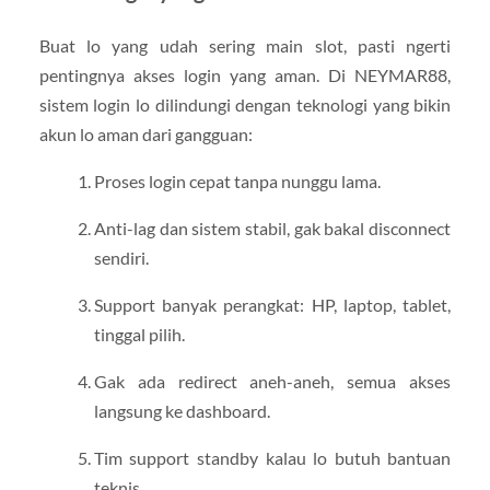
Buat lo yang udah sering main slot, pasti ngerti
pentingnya akses login yang aman. Di NEYMAR88,
sistem login lo dilindungi dengan teknologi yang bikin
akun lo aman dari gangguan:
Proses login cepat tanpa nunggu lama.
Anti-lag dan sistem stabil, gak bakal disconnect
sendiri.
Support banyak perangkat: HP, laptop, tablet,
tinggal pilih.
Gak ada redirect aneh-aneh, semua akses
langsung ke dashboard.
Tim support standby kalau lo butuh bantuan
teknis.