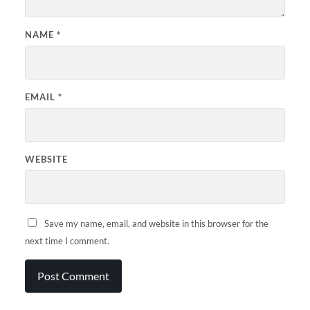
NAME
*
EMAIL
*
WEBSITE
Save my name, email, and website in this browser for the
next time I comment.