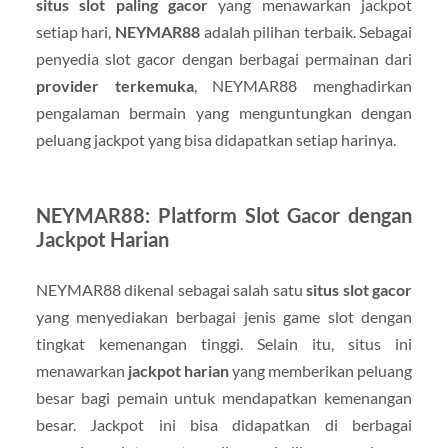
situs slot paling gacor
yang menawarkan jackpot
setiap hari,
NEYMAR88
adalah pilihan terbaik. Sebagai
penyedia slot gacor dengan berbagai permainan dari
provider terkemuka
, NEYMAR88 menghadirkan
pengalaman bermain yang menguntungkan dengan
peluang jackpot yang bisa didapatkan setiap harinya.
NEYMAR88: Platform Slot Gacor dengan
Jackpot Harian
NEYMAR88 dikenal sebagai salah satu
situs slot gacor
yang menyediakan berbagai jenis game slot dengan
tingkat kemenangan tinggi. Selain itu, situs ini
menawarkan
jackpot harian
yang memberikan peluang
besar bagi pemain untuk mendapatkan kemenangan
besar. Jackpot ini bisa didapatkan di berbagai