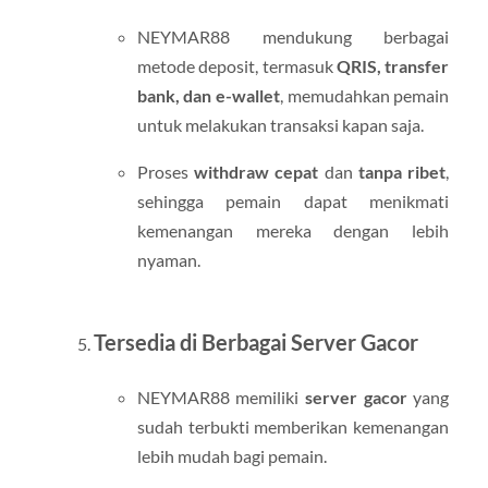
NEYMAR88 mendukung berbagai
metode deposit, termasuk
QRIS, transfer
bank, dan e-wallet
, memudahkan pemain
untuk melakukan transaksi kapan saja.
Proses
withdraw cepat
dan
tanpa ribet
,
sehingga pemain dapat menikmati
kemenangan mereka dengan lebih
nyaman.
Tersedia di Berbagai Server Gacor
NEYMAR88 memiliki
server gacor
yang
sudah terbukti memberikan kemenangan
lebih mudah bagi pemain.