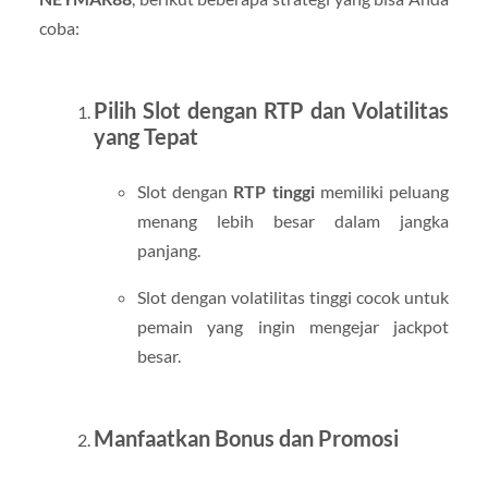
coba:
Pilih Slot dengan RTP dan Volatilitas
yang Tepat
Slot dengan
RTP tinggi
memiliki peluang
menang lebih besar dalam jangka
panjang.
Slot dengan volatilitas tinggi cocok untuk
pemain yang ingin mengejar jackpot
besar.
Manfaatkan Bonus dan Promosi