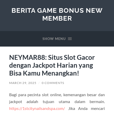
BERITA GAME BONUS NEW
MEMBER
SHOW MENU
NEYMAR88: Situs Slot Gacor
dengan Jackpot Harian yang
Bisa Kamu Menangkan!
MARCH 29, 2025
/
0 COMMENTS
Bagi para pecinta slot online, kemenangan besar dan
jackpot adalah tujuan utama dalam bermain.
https://1stcitynailsandspa.com/
Jika Anda mencari