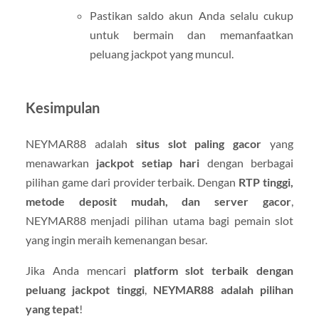
Pastikan saldo akun Anda selalu cukup
untuk bermain dan memanfaatkan
peluang jackpot yang muncul.
Kesimpulan
NEYMAR88 adalah
situs slot paling gacor
yang
menawarkan
jackpot setiap hari
dengan berbagai
pilihan game dari provider terbaik. Dengan
RTP tinggi,
metode deposit mudah, dan server gacor
,
NEYMAR88 menjadi pilihan utama bagi pemain slot
yang ingin meraih kemenangan besar.
Jika Anda mencari
platform slot terbaik dengan
peluang jackpot tinggi
,
NEYMAR88 adalah pilihan
yang tepat
!