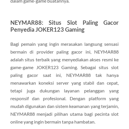
dalam game-game buatannya.
NEYMAR88: Situs Slot Paling Gacor
Penyedia JOKER123 Gaming
Bagi pemain yang ingin merasakan langsung sensasi
bermain di provider paling gacor ini, NEYMAR88
adalah situs terbaik yang menyediakan akses resmi ke
game-game JOKER123 Gaming. Sebagai situs slot
paling gacor saat ini, NEYMAR88 tak hanya
menawarkan koneksi server yang stabil dan cepat,
tetapi juga dukungan layanan pelanggan yang
responsif dan profesional. Dengan platform yang
mudah digunakan dan sistem keamanan yang terjamin,
NEYMAR88 menjadi pilihan utama bagi pecinta slot
online yang ingin bermain tanpa hambatan.