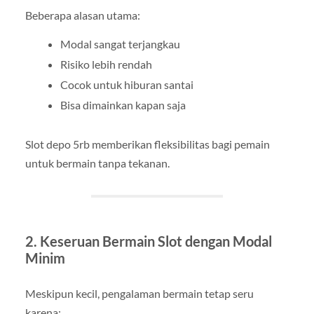
Beberapa alasan utama:
Modal sangat terjangkau
Risiko lebih rendah
Cocok untuk hiburan santai
Bisa dimainkan kapan saja
Slot depo 5rb memberikan fleksibilitas bagi pemain
untuk bermain tanpa tekanan.
2. Keseruan Bermain Slot dengan Modal
Minim
Meskipun kecil, pengalaman bermain tetap seru
karena: