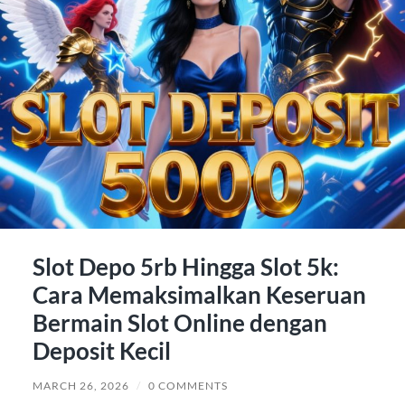
Slot Depo 5rb Hingga Slot 5k:
Cara Memaksimalkan Keseruan
Bermain Slot Online dengan
Deposit Kecil
MARCH 26, 2026
/
0 COMMENTS