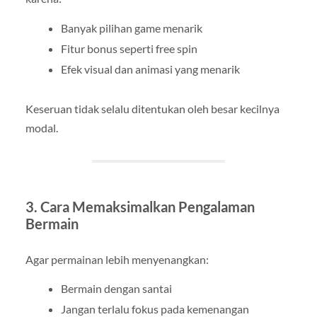
Banyak pilihan game menarik
Fitur bonus seperti free spin
Efek visual dan animasi yang menarik
Keseruan tidak selalu ditentukan oleh besar kecilnya
modal.
3. Cara Memaksimalkan Pengalaman
Bermain
Agar permainan lebih menyenangkan:
Bermain dengan santai
Jangan terlalu fokus pada kemenangan