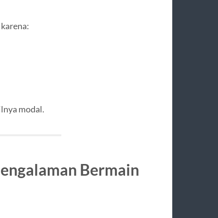
 karena:
ilnya modal.
Pengalaman Bermain