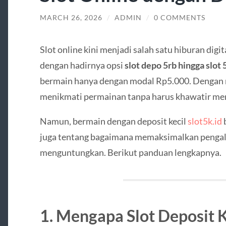
MARCH 26, 2026
/
ADMIN
/
0 COMMENTS
Slot online kini menjadi salah satu hiburan digi
dengan hadirnya opsi
slot depo 5rb hingga slot 
bermain hanya dengan modal Rp5.000. Dengan nom
menikmati permainan tanpa harus khawatir men
Namun, bermain dengan deposit kecil
slot5k.id
juga tentang bagaimana memaksimalkan pengal
menguntungkan. Berikut panduan lengkapnya.
1. Mengapa Slot Deposit 