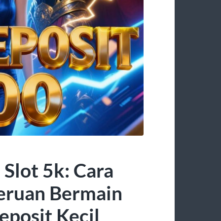
 Slot 5k: Cara
eruan Bermain
eposit Kecil