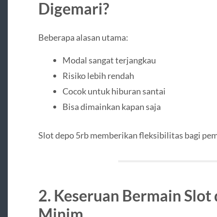
Digemari?
Beberapa alasan utama:
Modal sangat terjangkau
Risiko lebih rendah
Cocok untuk hiburan santai
Bisa dimainkan kapan saja
Slot depo 5rb memberikan fleksibilitas bagi pe
2. Keseruan Bermain Slot
Minim