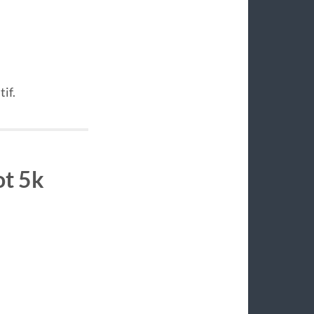
if.
ot 5k