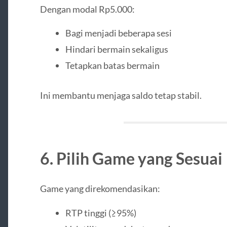
Dengan modal Rp5.000:
Bagi menjadi beberapa sesi
Hindari bermain sekaligus
Tetapkan batas bermain
Ini membantu menjaga saldo tetap stabil.
6. Pilih Game yang Sesuai
Game yang direkomendasikan:
RTP tinggi (≥95%)