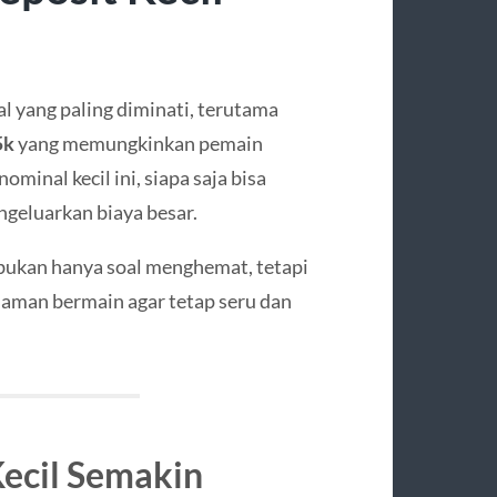
tal yang paling diminati, terutama
5k
yang memungkinkan pemain
inal kecil ini, siapa saja bisa
geluarkan biaya besar.
bukan hanya soal menghemat, tetapi
aman bermain agar tetap seru dan
Kecil Semakin