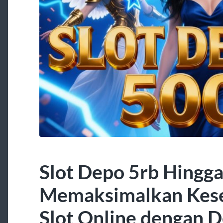
Slot Depo 5rb Hingga
Memaksimalkan Kes
Slot Online dengan D