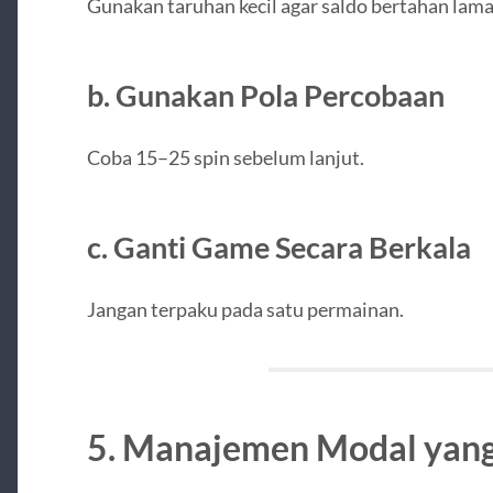
Gunakan taruhan kecil agar saldo bertahan lama
b. Gunakan Pola Percobaan
Coba 15–25 spin sebelum lanjut.
c. Ganti Game Secara Berkala
Jangan terpaku pada satu permainan.
5. Manajemen Modal yang